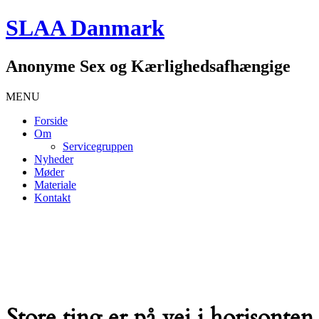
SLAA Danmark
Anonyme Sex og Kærlighedsafhængige
MENU
Forside
Om
Servicegruppen
Nyheder
Møder
Materiale
Kontakt
Store ting er på vej i horisonten