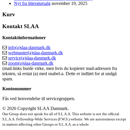
Nyt fra litteratursalg
november 19, 2025
Kurv
Kontakt SLAA
Kontaktinformationer
info(a)slaa-danmark.dk
webmaster(a)slaa-danmark.dk
service(a)slaa-danmark.dk
zoom(a)slaa-danmark.dk
(mail-links burde virke, men hvis du kopierer mail-adressen fra
teksten, så erstat (a) med snabel-a. Dette er indført for at undgå
spam.
Kontonummer
Fås ved henvendelse til servicegruppen.
© 2026 Copyright SLAA Danmark.
Our Group does not speak for all of S.L.A.A. This website is not the official
S.L.A.A. Fellowship-Wide Services (F.W.S.) website. We are autonomous except
in matters affecting other Groups or S.L.A.A. as a whole.