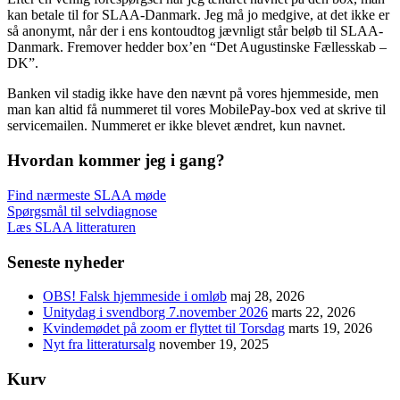
kan betale til for SLAA-Danmark. Jeg må jo medgive, at det ikke er
så anonymt, når der i ens kontoudtog jævnligt står beløb til SLAA-
Danmark. Fremover hedder box’en “Det Augustinske Fællesskab –
DK”.
Banken vil stadig ikke have den nævnt på vores hjemmeside, men
man kan altid få nummeret til vores MobilePay-box ved at skrive til
servicemailen. Nummeret er ikke blevet ændret, kun navnet.
Hvordan kommer jeg i gang?
Find nærmeste SLAA møde
Spørgsmål til selvdiagnose
Læs SLAA litteraturen
Seneste nyheder
OBS! Falsk hjemmeside i omløb
maj 28, 2026
Unitydag i svendborg 7.november 2026
marts 22, 2026
Kvindemødet på zoom er flyttet til Torsdag
marts 19, 2026
Nyt fra litteratursalg
november 19, 2025
Kurv