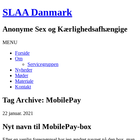
SLAA Danmark
Anonyme Sex og Kærlighedsafhængige
MENU
Forside
Om
Servicegruppen
Nyheder
Møder
Materiale
Kontakt
Tag Archive: MobilePay
22 januar. 2021
Nyt navn til MobilePay-box
Efter en venlig forespørgsel har jeg ændret navnet på den box, man