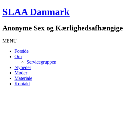
SLAA Danmark
Anonyme Sex og Kærlighedsafhængige
MENU
Forside
Om
Servicegruppen
Nyheder
Møder
Materiale
Kontakt