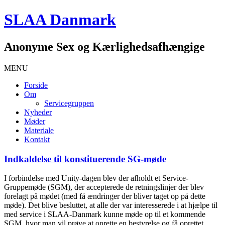
SLAA Danmark
Anonyme Sex og Kærlighedsafhængige
MENU
Forside
Om
Servicegruppen
Nyheder
Møder
Materiale
Kontakt
Indkaldelse til konstituerende SG-møde
I forbindelse med Unity-dagen blev der afholdt et Service-
Gruppemøde (SGM), der accepterede de retningslinjer der blev
forelagt på mødet (med få ændringer der bliver taget op på dette
møde). Det blive besluttet, at alle der var interesserede i at hjælpe til
med service i SLAA-Danmark kunne møde op til et kommende
SGM, hvor man vil prøve at oprette en bestyrelse og få oprettet