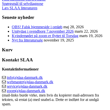
Spørgsmål til selvdiagnose
Læs SLAA litteraturen
Seneste nyheder
OBS! Falsk hjemmeside i omløb
maj 28, 2026
Unitydag i svendborg 7.november 2026
marts 22, 2026
Kvindemødet på zoom er flyttet til Torsdag
marts 19, 2026
Nyt fra litteratursalg
november 19, 2025
Kurv
Kontakt SLAA
Kontaktinformationer
info(a)slaa-danmark.dk
webmaster(a)slaa-danmark.dk
service(a)slaa-danmark.dk
zoom(a)slaa-danmark.dk
(mail-links burde virke, men hvis du kopierer mail-adressen fra
teksten, så erstat (a) med snabel-a. Dette er indført for at undgå
spam.