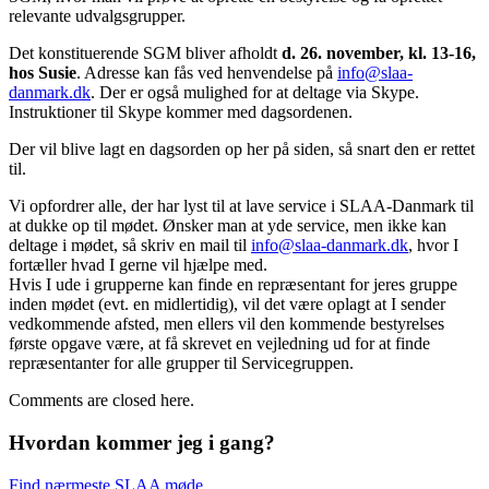
relevante udvalgsgrupper.
Det konstituerende SGM bliver afholdt
d. 26. november, kl. 13-16,
hos Susie
. Adresse kan fås ved henvendelse på
info@slaa-
danmark.dk
. Der er også mulighed for at deltage via Skype.
Instruktioner til Skype kommer med dagsordenen.
Der vil blive lagt en dagsorden op her på siden, så snart den er rettet
til.
Vi opfordrer alle, der har lyst til at lave service i SLAA-Danmark til
at dukke op til mødet. Ønsker man at yde service, men ikke kan
deltage i mødet, så skriv en mail til
info@slaa-danmark.dk
, hvor I
fortæller hvad I gerne vil hjælpe med.
Hvis I ude i grupperne kan finde en repræsentant for jeres gruppe
inden mødet (evt. en midlertidig), vil det være oplagt at I sender
vedkommende afsted, men ellers vil den kommende bestyrelses
første opgave være, at få skrevet en vejledning ud for at finde
repræsentanter for alle grupper til Servicegruppen.
Comments are closed here.
Hvordan kommer jeg i gang?
Find nærmeste SLAA møde