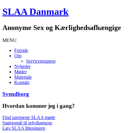
SLAA Danmark
Anonyme Sex og Kærlighedsafhængige
MENU
Forside
Om
Servicegruppen
Nyheder
Møder
Materiale
Kontakt
Svendborg
Hvordan kommer jeg i gang?
Find nærmeste SLAA møde
Spørgsmål til selvdiagnose
Læs SLAA litteraturen