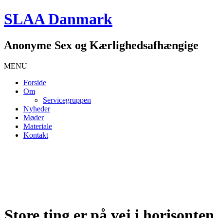
SLAA Danmark
Anonyme Sex og Kærlighedsafhængige
MENU
Forside
Om
Servicegruppen
Nyheder
Møder
Materiale
Kontakt
Store ting er på vej i horisonten