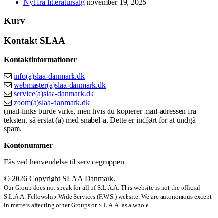
Nyt fra litteratursalg
november 19, 2025
Kurv
Kontakt SLAA
Kontaktinformationer
info(a)slaa-danmark.dk
webmaster(a)slaa-danmark.dk
service(a)slaa-danmark.dk
zoom(a)slaa-danmark.dk
(mail-links burde virke, men hvis du kopierer mail-adressen fra
teksten, så erstat (a) med snabel-a. Dette er indført for at undgå
spam.
Kontonummer
Fås ved henvendelse til servicegruppen.
© 2026 Copyright SLAA Danmark.
Our Group does not speak for all of S.L.A.A. This website is not the official
S.L.A.A. Fellowship-Wide Services (F.W.S.) website. We are autonomous except
in matters affecting other Groups or S.L.A.A. as a whole.