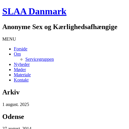
SLAA Danmark
Anonyme Sex og Kærlighedsafhængige
MENU
Forside
Om
Servicegruppen
Nyheder
Møder
Materiale
Kontakt
Arkiv
1 august. 2025
Odense
27 august. 2014