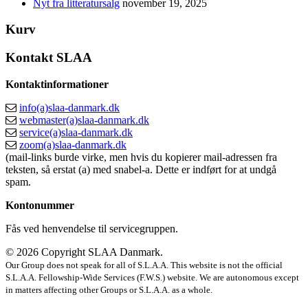
Nyt fra litteratursalg
november 19, 2025
Kurv
Kontakt SLAA
Kontaktinformationer
info(a)slaa-danmark.dk
webmaster(a)slaa-danmark.dk
service(a)slaa-danmark.dk
zoom(a)slaa-danmark.dk
(mail-links burde virke, men hvis du kopierer mail-adressen fra
teksten, så erstat (a) med snabel-a. Dette er indført for at undgå
spam.
Kontonummer
Fås ved henvendelse til servicegruppen.
© 2026 Copyright SLAA Danmark.
Our Group does not speak for all of S.L.A.A. This website is not the official
S.L.A.A. Fellowship-Wide Services (F.W.S.) website. We are autonomous except
in matters affecting other Groups or S.L.A.A. as a whole.