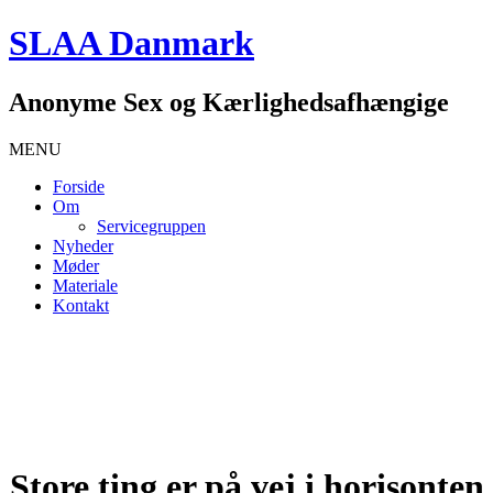
SLAA Danmark
Anonyme Sex og Kærlighedsafhængige
MENU
Forside
Om
Servicegruppen
Nyheder
Møder
Materiale
Kontakt
Store ting er på vej i horisonten