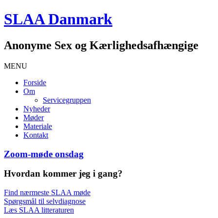
SLAA Danmark
Anonyme Sex og Kærlighedsafhængige
MENU
Forside
Om
Servicegruppen
Nyheder
Møder
Materiale
Kontakt
Zoom-møde onsdag
Hvordan kommer jeg i gang?
Find nærmeste SLAA møde
Spørgsmål til selvdiagnose
Læs SLAA litteraturen