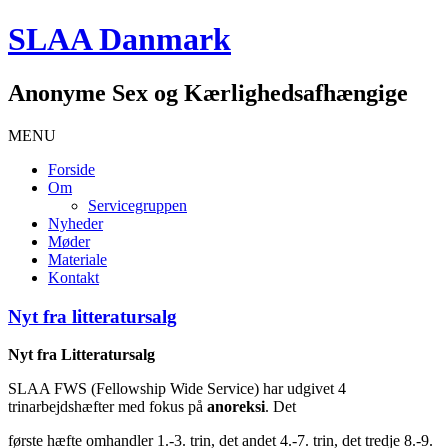
SLAA Danmark
Anonyme Sex og Kærlighedsafhængige
MENU
Forside
Om
Servicegruppen
Nyheder
Møder
Materiale
Kontakt
Nyt fra litteratursalg
Nyt fra Litteratursalg
SLAA FWS (Fellowship Wide Service) har udgivet 4
trinarbejdshæfter med fokus på
anoreksi
. Det
første hæfte omhandler 1.-3. trin, det andet 4.-7. trin, det tredje 8.-9.