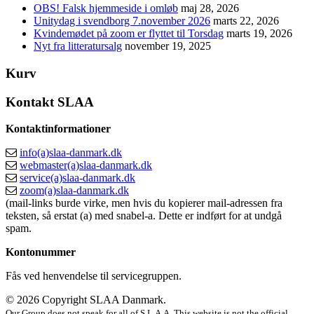
OBS! Falsk hjemmeside i omløb
maj 28, 2026
Unitydag i svendborg 7.november 2026
marts 22, 2026
Kvindemødet på zoom er flyttet til Torsdag
marts 19, 2026
Nyt fra litteratursalg
november 19, 2025
Kurv
Kontakt SLAA
Kontaktinformationer
info(a)slaa-danmark.dk
webmaster(a)slaa-danmark.dk
service(a)slaa-danmark.dk
zoom(a)slaa-danmark.dk
(mail-links burde virke, men hvis du kopierer mail-adressen fra
teksten, så erstat (a) med snabel-a. Dette er indført for at undgå
spam.
Kontonummer
Fås ved henvendelse til servicegruppen.
© 2026 Copyright SLAA Danmark.
Our Group does not speak for all of S.L.A.A. This website is not the official